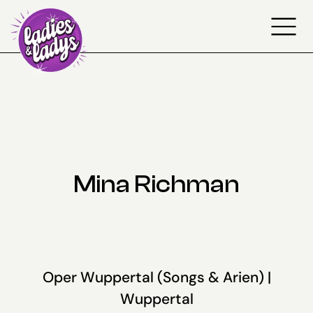
Dein Warenkorb
(Artikel: 0)
Produkte
im
Zwischensumme
0,00 €
Warenkorb
Warenkorb anzeigen
Zur Kasse gehen
Mina Richman
Oper Wuppertal (Songs & Arien) |
Wuppertal