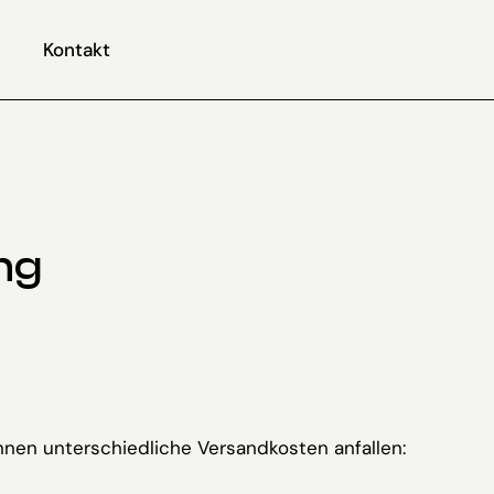
Kontakt
D
P
Zw
i
Vers
W
ng
önnen unterschiedliche Versandkosten anfallen: