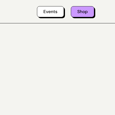
Events
Shop
ein Warenkorb
(Artikel: 0)
rodukte
ischensumme
0,00 €
m
andgebühren, Steuern und Rabatte werden auf der Bezahlseite berechnet.
arenkorb
Warenkorb anzeigen
Zur Kasse gehen