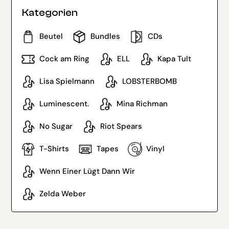
Kategorien
Beutel
Bundles
CDs
Cock am Ring
ELL
Kapa Tult
Lisa Spielmann
LOBSTERBOMB
Luminescent.
Mina Richman
No Sugar
Riot Spears
T-Shirts
Tapes
Vinyl
Wenn Einer Lügt Dann Wir
Zelda Weber